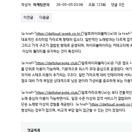
작성자
마케팅문의
26-05-05 03:06
조회
123회
댓글
0건
이전글
다음글
<a href="
https://daltoud.isweb.co.kr/"
>달토하이퍼블릭</a>과 <a href=
대표적인 프리미엄 가라오케 형태의 업소다. 일반적인 노래방과는 다르게 접객
그리고 가격 구조가 결합된 형태로 운영되며, 하이퍼블릭이라는 카테고리에 
이상의 퀄리티를 유지하는 것이 특징이다.
<a href="
https://daltokaraoke.club/"
>달토하이퍼블릭</a>은 기존 쩜오
룸 단위로 이용이 가능하며, 기본적으로 위스키 주대 중심으로 운영된다. 여
차지와 스태프 비용이 추가되는 구조다. 일반 가라오케 대비 인테리어와 서비
쩜오 대비 가격 부담은 상대적으로 낮은 편이라 가성비를 중요하게 보는 이용
<a href="
https://daltokaraoke.club/"
>달토카라오케</a>는 보다 전통적인
노래 중심의 이용이 가능하면서도, 일정 수준 이상의 접객 서비스가 결합되어
단순 노래방 이상의 경험을 제공한다. <a href="
https://daltoud.isweb.co.
형성되는 경우가 많으며, 비교적 부담 없이 접근할 수 있는 것이 장점이다.
댓글목록