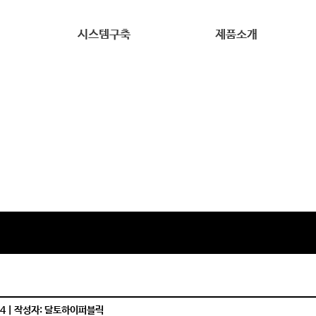
시스템구축
제품소개
시스템구축
바코드프린터
PDA
고객지원
스캐너
RF리더기
바코드소모품
4 | 작성자: 달토하이퍼블릭