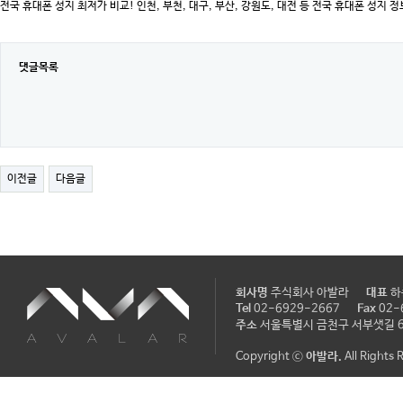
전국 휴대폰 성지 최저가 비교! 인천, 부천, 대구, 부산, 강원도, 대전 등 전국 휴대폰 성지
댓글목록
이전글
다음글
회사명
주식회사 아발라
대표
Tel
02-6929-2667
Fax
02-
주소
서울특별시 금천구 서부샛길 60
Copyright ⓒ
아발라.
All Rights 