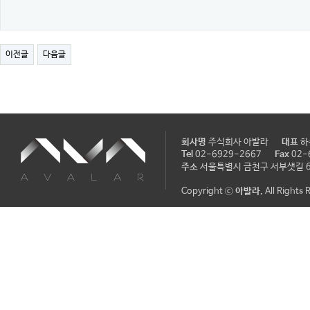
이전글
다음글
회사명
주식회사 아발라
대표
Tel
02-6929-2667
Fax
02-
주소
서울특별시 금천구 서부샛길 60
Copyright ⓒ
아발라.
All Rights 