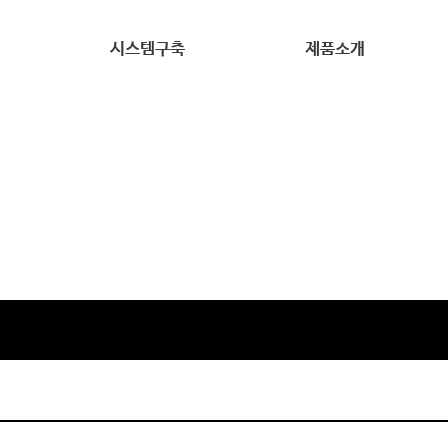
시스템구축
제품소개
시스템구축
바코드프린터
PDA
고객지원
스캐너
RF리더기
바코드소모품